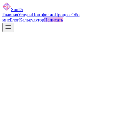
SunDr
Главная
Услуги
Портфолио
Процесс
Обо
мне
Блог
Калькулятор
Написать